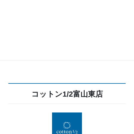
免許・登録
一級建築士事務所：富山県知事登録 第(2)2080号
建設業許可：富山県知事許可（般-3）第15934号
コットン1/2富山東店